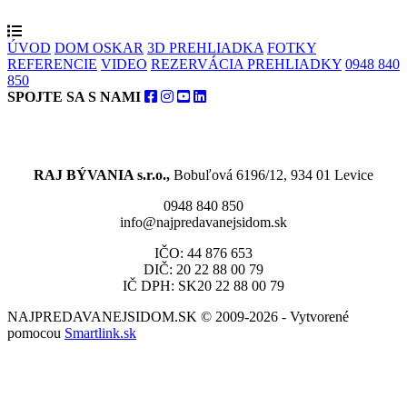
ÚVOD
DOM OSKAR
3D PREHLIADKA
FOTKY
REFERENCIE
VIDEO
REZERVÁCIA PREHLIADKY
0948 840
850
SPOJTE SA S NAMI
RAJ BÝVANIA s.r.o.,
Bobuľová 6196/12, 934 01 Levice
0948 840 850
info@najpredavanejsidom.sk
IČO: 44 876 653
DIČ: 20 22 88 00 79
IČ DPH: SK20 22 88 00 79
NAJPREDAVANEJSIDOM.SK © 2009-2026 - Vytvorené
pomocou
Smartlink.sk